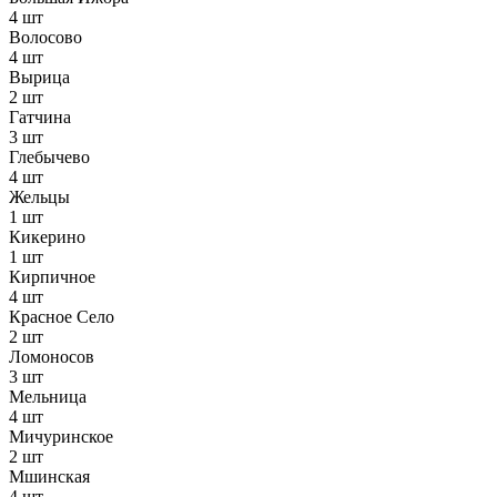
4 шт
Волосово
4 шт
Вырица
2 шт
Гатчина
3 шт
Глебычево
4 шт
Жельцы
1 шт
Кикерино
1 шт
Кирпичное
4 шт
Красное Село
2 шт
Ломоносов
3 шт
Мельница
4 шт
Мичуринское
2 шт
Мшинская
4 шт