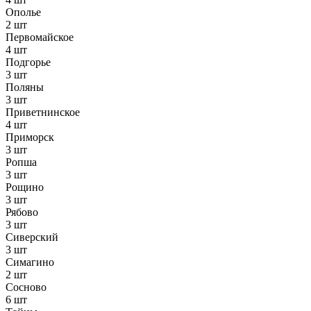
Ополье
2 шт
Первомайское
4 шт
Подгорье
3 шт
Поляны
3 шт
Приветнинское
4 шт
Приморск
3 шт
Ропша
3 шт
Рощино
3 шт
Рябово
3 шт
Сиверский
3 шт
Симагино
2 шт
Сосново
6 шт