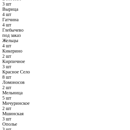
3 шт
Вырица
4 шт
Гатчина
4 шт
Глебычево
под заказ
Жельцы
4 шт
Кикерино
2 шт
Кирпичное
3 шт
Красное Село
8 шт
Ломоносов
2 шт
Мельница
5 шт
Мичуринское
2 шт
Мшинская
3 шт
Ополье
3 шт