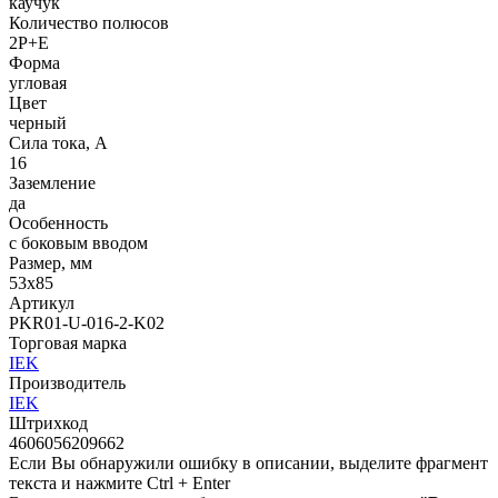
каучук
Количество полюсов
2P+E
Форма
угловая
Цвет
черный
Сила тока, А
16
Заземление
да
Особенность
с боковым вводом
Размер, мм
53х85
Артикул
PKR01-U-016-2-K02
Торговая марка
IEK
Производитель
IEK
Штрихкод
4606056209662
Если Вы обнаружили ошибку в описании, выделите фрагмент
текста и нажмите Ctrl + Enter