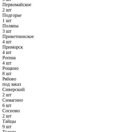
Первомайское
2 шт
Подгорье
1 шт
Поляны
3 шт
Приветнинское
4 шт
Приморск
4 шт
Ропша
4 шт
Рощино
8 шт
Рябово
под заказ
Сиверский
2 шт
Симагино
6 шт
Сосново
2 шт
Тайцы
9 шт
Телези