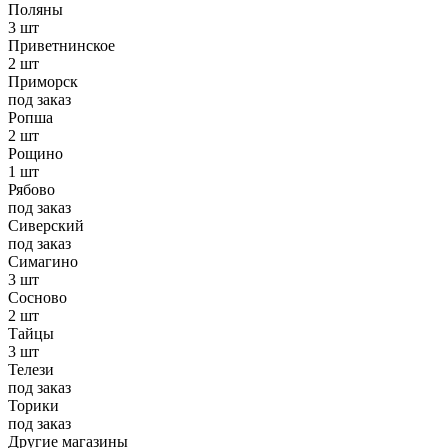
Поляны
3 шт
Приветнинское
2 шт
Приморск
под заказ
Ропша
2 шт
Рощино
1 шт
Рябово
под заказ
Сиверский
под заказ
Симагино
3 шт
Сосново
2 шт
Тайцы
3 шт
Телези
под заказ
Торики
под заказ
Другие магазины