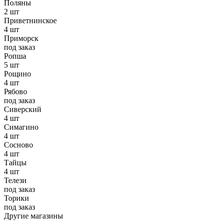
Поляны
2 шт
Приветнинское
4 шт
Приморск
под заказ
Ропша
5 шт
Рощино
4 шт
Рябово
под заказ
Сиверский
4 шт
Симагино
4 шт
Сосново
4 шт
Тайцы
4 шт
Телези
под заказ
Торики
под заказ
Другие магазины