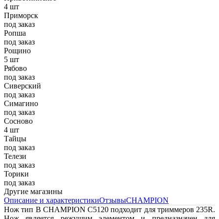
4 шт
Приморск
под заказ
Ропша
под заказ
Рощино
5 шт
Рябово
под заказ
Сиверский
под заказ
Симагино
под заказ
Сосново
4 шт
Тайцы
под заказ
Телези
под заказ
Торики
под заказ
Другие магазины
Описание и характеристики
Отзывы
CHAMPION
Нож тип В CHAMPION C5120 подходит для триммеров 235R.
Нож является режущим элементом и предназначен для