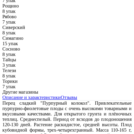
7 упак
Рощино
8 упак
Рябово
7 упак
Сиверский
8 упак
Симагино
15 упак
Сосново
8 упак
Тайцы
3 упак
Телези
8 упак
Торики
7 упак
Другие магазины
Описание и характеристики
Отзывы
Перец сладкий "Пурпурный колокол". Привлекательные
пурпурно-фиолетовые плоды с очень высокими товарными и
вкусовыми качествами. Для открытого грунта и плёночных
теплиц. Среднеспелый. Период от всходов до плодоношения
120-130 дней. Растение раскидистое, средней высоты. Плод
кубовидной формы, трех-четырехгранный. Масса 110-165 г,