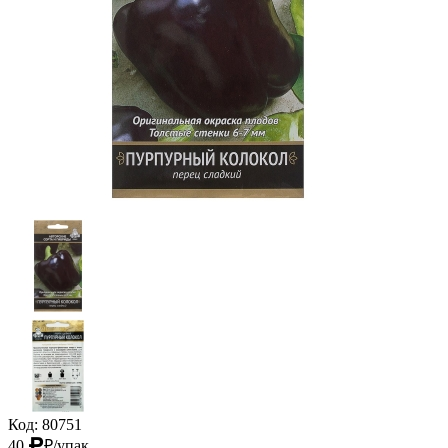
Код: 80751
40
₽
/упак