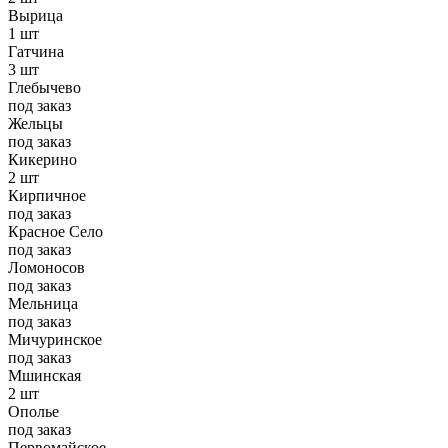
Вырица
1 шт
Гатчина
3 шт
Глебычево
под заказ
Жельцы
под заказ
Кикерино
2 шт
Кирпичное
под заказ
Красное Село
под заказ
Ломоносов
под заказ
Мельница
под заказ
Мичуринское
под заказ
Мшинская
2 шт
Ополье
под заказ
Первомайское