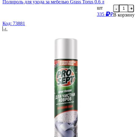
Полироль для ухода за мебелью Grass Torus 0.6 л
шт
-
+
335
₽
В корзину
Код: 73881