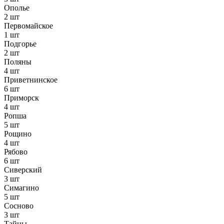
Ополье
2 шт
Первомайское
1 шт
Подгорье
2 шт
Поляны
4 шт
Приветнинское
6 шт
Приморск
4 шт
Ропша
5 шт
Рощино
4 шт
Рябово
6 шт
Сиверский
3 шт
Симагино
5 шт
Сосново
3 шт
Тайцы