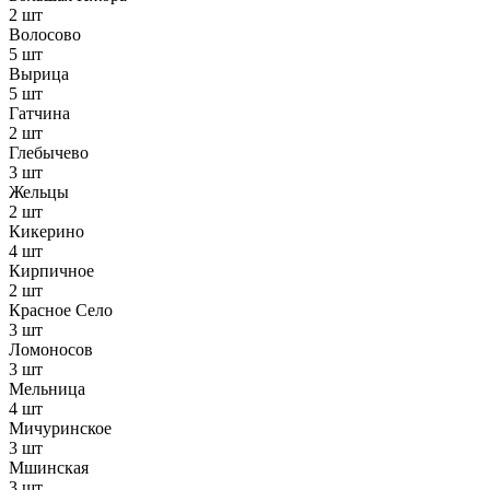
2 шт
Волосово
5 шт
Вырица
5 шт
Гатчина
2 шт
Глебычево
3 шт
Жельцы
2 шт
Кикерино
4 шт
Кирпичное
2 шт
Красное Село
3 шт
Ломоносов
3 шт
Мельница
4 шт
Мичуринское
3 шт
Мшинская
3 шт