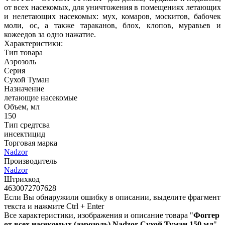
от всех насекомых, для уничтожения в помещениях летающих
и нелетающих насекомых: мух, комаров, москитов, бабочек
моли, ос, а также тараканов, блох, клопов, муравьев и
кожеедов за одно нажатие.
Характеристики:
Тип товара
Аэрозоль
Серия
Сухой Туман
Назначение
летающие насекомые
Объем, мл
150
Тип средтсва
инсектицид
Торговая марка
Nadzor
Производитель
Nadzor
Штрихкод
4630072707628
Если Вы обнаружили ошибку в описании, выделите фрагмент
текста и нажмите Ctrl + Enter
Все характеристики, изображения и описание товара "
Фоггер
от всех насекомых (аэрозоль) Nadzor Сухой Туман 150 мл
"