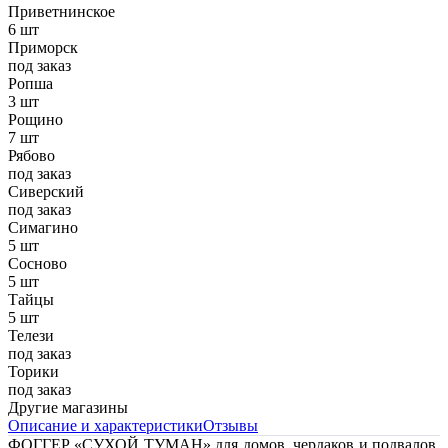
Приветнинское
6 шт
Приморск
под заказ
Ропша
3 шт
Рощино
7 шт
Рябово
под заказ
Сиверский
под заказ
Симагино
5 шт
Сосново
5 шт
Тайцы
5 шт
Телези
под заказ
Торики
под заказ
Другие магазины
Описание и характеристики
Отзывы
ФОГГЕР «СУХОЙ ТУМАН» для домов, чердаков и подвалов,