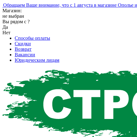
ращаем Ваше внимание, что с 1 августа в магазине Ополье изм
Магазин:
не выбран
Вы рядом с
?
Да
Нет
Способы оплаты
Скидки
Возврат
Вакансии
Юридическим лицам