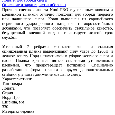
Лопаты для уборки снега
Описание и характеристики
Отзывы
Прочная снеговая лопата Nord PRO с усиленным ковшом и
клёпанной планкой отлично подходит для уборки твердого
или налипшего снега. Ковш выполнен из европейского
первичного ударопрочного материала с морозостойкими
добавками, что позволяет обеспечить стабильное качество,
безупречный внешний вид и гарантирует долгий срок
службы.
Усиленный 7 ребрами жесткости ковш и стальная
оцинкованная планка выдерживают силу удара до 1200Н и
делают лопату Норд незаменимой в уборке жесткого снега и
наста. Планка крепится пятью стальными утопленными
клёпками, что предотвращает истирание. Специально
разработанная форма планки с двумя дополнительными
сгибами улучшает движение ковша по снегу.
Характеристики:
Тип товара
Лопата
Серия
Норд Про
Ширина, мм
330
Материал черенка