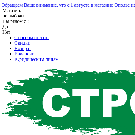
ащаем Ваше внимание, что с 1 августа в магазине Ополье изме
Магазин:
не выбран
Вы рядом с
?
Да
Нет
Способы оплаты
Скидки
Возврат
Вакансии
Юридическим лицам