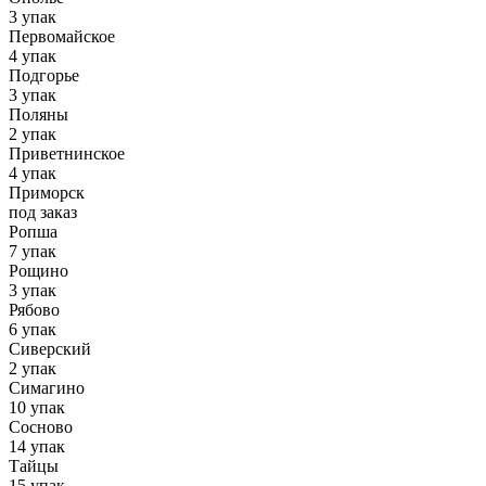
3 упак
Первомайское
4 упак
Подгорье
3 упак
Поляны
2 упак
Приветнинское
4 упак
Приморск
под заказ
Ропша
7 упак
Рощино
3 упак
Рябово
6 упак
Сиверский
2 упак
Симагино
10 упак
Сосново
14 упак
Тайцы
15 упак