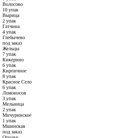
Волосово
10 упак
Вырица
2 упак
Гатчина
4 упак
Глебычево
под заказ
Жельцы
7 упак
Кикерино
6 упак
Кирпичное
8 упак
Красное Село
6 упак
Ломоносов
3 упак
Мельница
2 упак
Мичуринское
1 упак
Мшинская
под заказ
Ополье