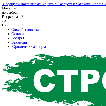
ращаем Ваше внимание, что с 1 августа в магазине Ополье изм
Магазин:
не выбран
Вы рядом с
?
Да
Нет
Способы оплаты
Скидки
Возврат
Вакансии
Юридическим лицам