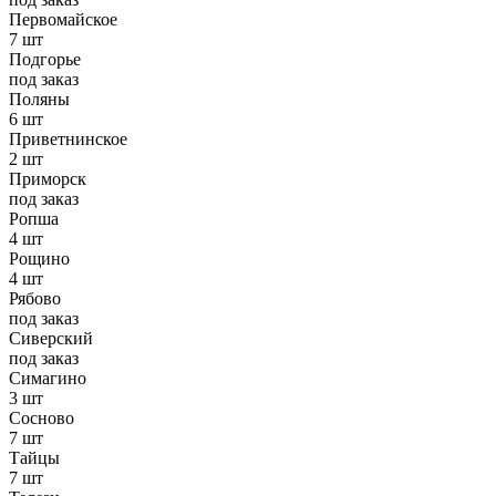
Первомайское
7 шт
Подгорье
под заказ
Поляны
6 шт
Приветнинское
2 шт
Приморск
под заказ
Ропша
4 шт
Рощино
4 шт
Рябово
под заказ
Сиверский
под заказ
Симагино
3 шт
Сосново
7 шт
Тайцы
7 шт