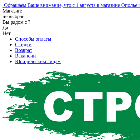
ращаем Ваше внимание, что с 1 августа в магазине Ополье изм
Магазин:
не выбран
Вы рядом с
?
Да
Нет
Способы оплаты
Скидки
Возврат
Вакансии
Юридическим лицам