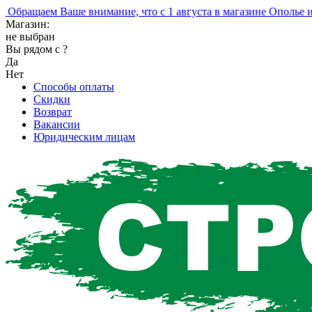
ращаем Ваше внимание, что с 1 августа в магазине Ополье изм
Магазин:
не выбран
Вы рядом с
?
Да
Нет
Способы оплаты
Скидки
Возврат
Вакансии
Юридическим лицам