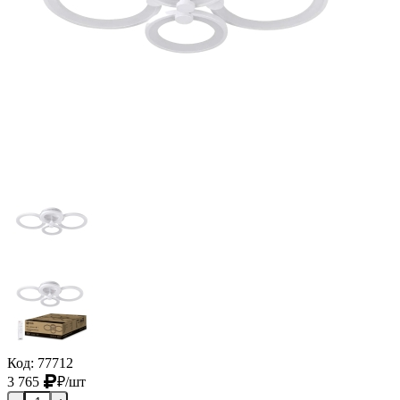
Код: 77712
3 765
₽
/шт