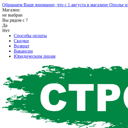
ащаем Ваше внимание, что с 1 августа в магазине Ополье изме
Магазин:
не выбран
Вы рядом с
?
Да
Нет
Способы оплаты
Скидки
Возврат
Вакансии
Юридическим лицам