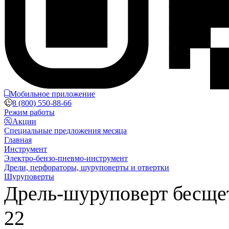
Мобильное приложение
8 (800) 550-88-66
Режим работы
Акции
Специальные предложения месяца
Главная
Инструмент
Электро-бензо-пневмо-инструмент
Дрели, перфораторы, шуруповерты и отвертки
Шуруповерты
Дрель-шуруповерт бесще
22