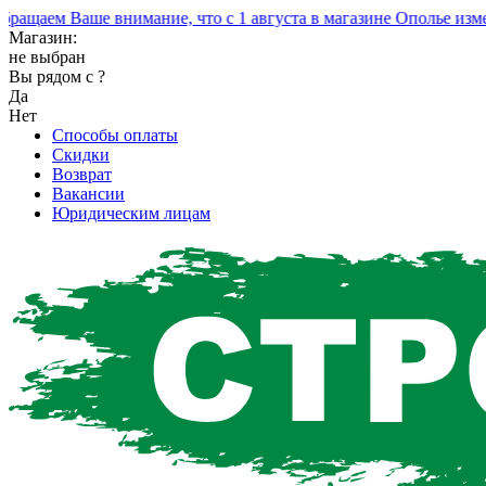
щаем Ваше внимание, что с 1 августа в магазине Ополье измени
Магазин:
не выбран
Вы рядом с
?
Да
Нет
Способы оплаты
Скидки
Возврат
Вакансии
Юридическим лицам