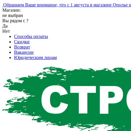
ращаем Ваше внимание, что с 1 августа в магазине Ополье изм
Магазин:
не выбран
Вы рядом с
?
Да
Нет
Способы оплаты
Скидки
Возврат
Вакансии
Юридическим лицам