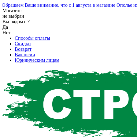
ащаем Ваше внимание, что с 1 августа в магазине Ополье изме
Магазин:
не выбран
Вы рядом с
?
Да
Нет
Способы оплаты
Скидки
Возврат
Вакансии
Юридическим лицам