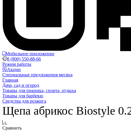
Мобильное приложение
8 (800) 550-88-66
Режим работы
Акции
Специальные предложения месяца
Главная
Дача, сад и огород
Товары для пикника, спорта, отдыха
Товары для барбекю
Средства для розжига
Щепа абрикос Biostyle 0.2
Сравнить