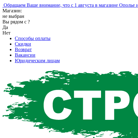
ращаем Ваше внимание, что с 1 августа в магазине Ополье изм
Магазин:
не выбран
Вы рядом с
?
Да
Нет
Способы оплаты
Скидки
Возврат
Вакансии
Юридическим лицам