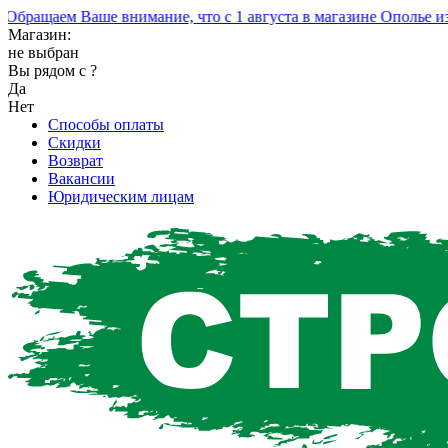
ащаем Ваше внимание, что с 1 августа в магазине Ополье изме
Магазин:
не выбран
Вы рядом с
?
Да
Нет
Способы оплаты
Скидки
Возврат
Вакансии
Юридическим лицам