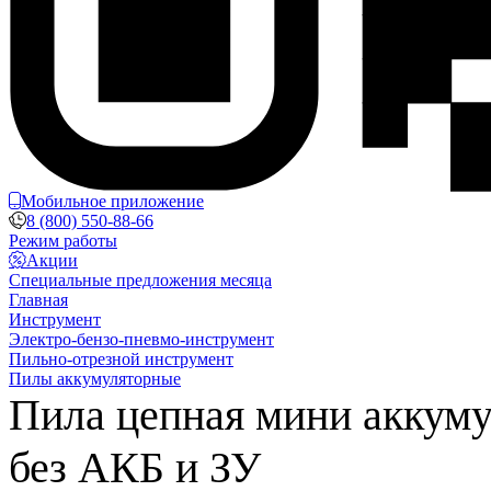
Мобильное приложение
8 (800) 550-88-66
Режим работы
Акции
Специальные предложения месяца
Главная
Инструмент
Электро-бензо-пневмо-инструмент
Пильно-отрезной инструмент
Пилы аккумуляторные
Пила цепная мини акку
без АКБ и ЗУ