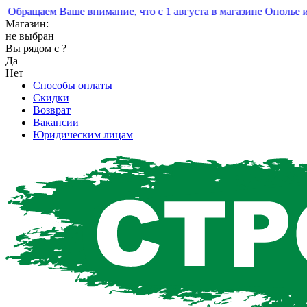
ращаем Ваше внимание, что с 1 августа в магазине Ополье изм
Магазин:
не выбран
Вы рядом с
?
Да
Нет
Способы оплаты
Скидки
Возврат
Вакансии
Юридическим лицам