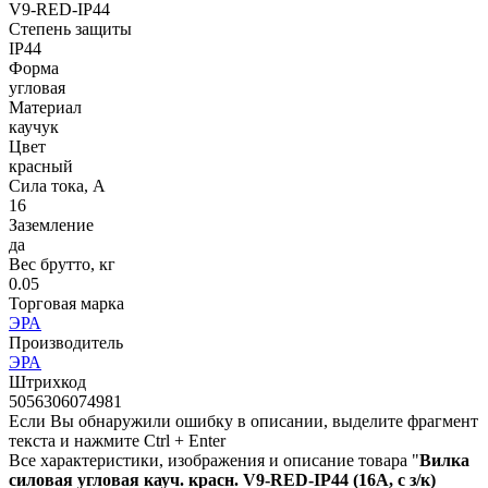
V9-RED-IP44
Степень защиты
IP44
Форма
угловая
Материал
каучук
Цвет
красный
Сила тока, А
16
Заземление
да
Вес брутто, кг
0.05
Торговая марка
ЭРА
Производитель
ЭРА
Штрихкод
5056306074981
Если Вы обнаружили ошибку в описании, выделите фрагмент
текста и нажмите Ctrl + Enter
Все характеристики, изображения и описание товара "
Вилка
силовая угловая кауч. красн. V9-RED-IP44 (16А, с з/к)