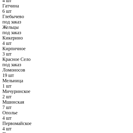
4 шт
Гатчина
6 шт
Глебычево
под заказ
Жельцы
под заказ
Кикерино
4 шт
Кирпичное
3 шт
Красное Село
под заказ
Ломоносов
19 шт
Мельница
1 шт
Мичуринское
2 шт
Мшинская
7 шт
Ополье
4 шт
Первомайское
4 шт