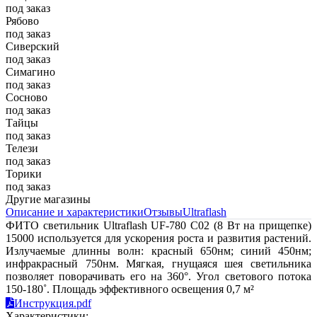
под заказ
Рябово
под заказ
Сиверский
под заказ
Симагино
под заказ
Сосново
под заказ
Тайцы
под заказ
Телези
под заказ
Торики
под заказ
Другие магазины
Описание и характеристики
Отзывы
Ultraflash
ФИТО светильник Ultraflash UF-780 C02 (8 Вт на прищепке)
15000 используется для ускорения роста и развития растений.
Излучаемые длинны волн: красный 650нм; синий 450нм;
инфракрасный 750нм. Мягкая, гнущаяся шея светильника
позволяет поворачивать его на 360°. Угол светового потока
150-180˚. Площадь эффективного освещения 0,7 м²
Инструкция.pdf
Характеристики: