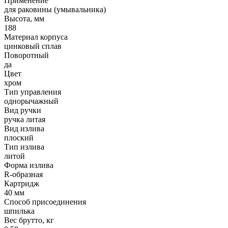
Применение
для раковины (умывальника)
Высота, мм
188
Материал корпуса
цинковый сплав
Поворотный
да
Цвет
хром
Тип управления
однорычажный
Вид ручки
ручка литая
Вид излива
плоский
Тип излива
литой
Форма излива
R-образная
Картридж
40 мм
Способ присоединения
шпилька
Вес брутто, кг