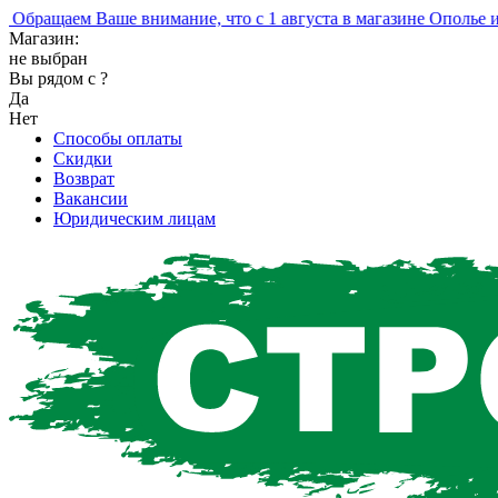
ращаем Ваше внимание, что с 1 августа в магазине Ополье изм
Магазин:
не выбран
Вы рядом с
?
Да
Нет
Способы оплаты
Скидки
Возврат
Вакансии
Юридическим лицам