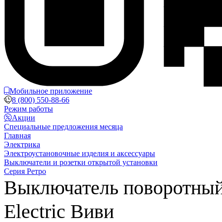
Мобильное приложение
8 (800) 550-88-66
Режим работы
Акции
Специальные предложения месяца
Главная
Электрика
Электроустановочные изделия и аксессуары
Выключатели и розетки открытой установки
Серия Ретро
Выключатель поворотный 
Еlectric Виви