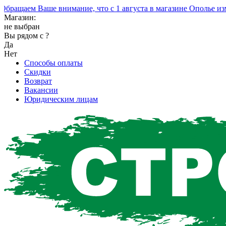
ащаем Ваше внимание, что с 1 августа в магазине Ополье измен
Магазин:
не выбран
Вы рядом с
?
Да
Нет
Способы оплаты
Скидки
Возврат
Вакансии
Юридическим лицам