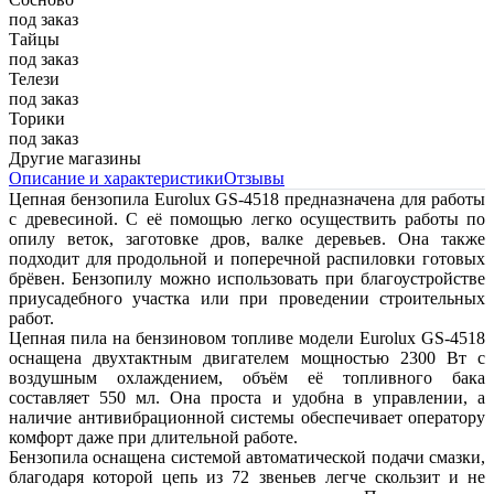
под заказ
Тайцы
под заказ
Телези
под заказ
Торики
под заказ
Другие магазины
Описание и характеристики
Отзывы
Цепная бензопила Eurolux GS-4518 предназначена для работы
с древесиной. С её помощью легко осуществить работы по
опилу веток, заготовке дров, валке деревьев. Она также
подходит для продольной и поперечной распиловки готовых
брёвен. Бензопилу можно использовать при благоустройстве
приусадебного участка или при проведении строительных
работ.
Цепная пила на бензиновом топливе модели Eurolux GS-4518
оснащена двухтактным двигателем мощностью 2300 Вт с
воздушным охлаждением, объём её топливного бака
составляет 550 мл. Она проста и удобна в управлении, а
наличие антивибрационной системы обеспечивает оператору
комфорт даже при длительной работе.
Бензопила оснащена системой автоматической подачи смазки,
благодаря которой цепь из 72 звеньев легче скользит и не