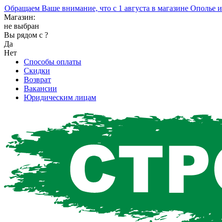
ращаем Ваше внимание, что с 1 августа в магазине Ополье изме
Магазин:
не выбран
Вы рядом с
?
Да
Нет
Способы оплаты
Скидки
Возврат
Вакансии
Юридическим лицам