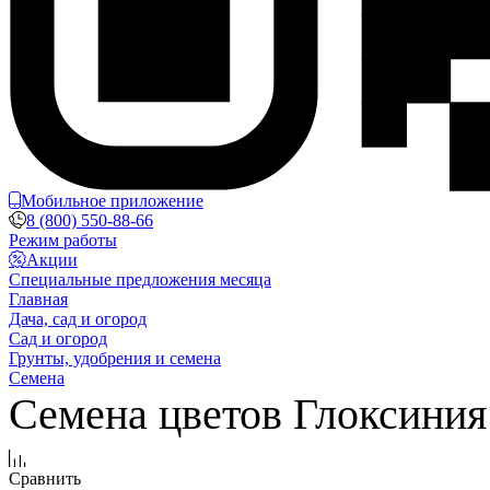
Мобильное приложение
8 (800) 550-88-66
Режим работы
Акции
Специальные предложения месяца
Главная
Дача, сад и огород
Сад и огород
Грунты, удобрения и семена
Семена
Семена цветов Глоксиния
Сравнить