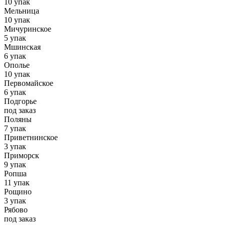
10 упак
Мельница
10 упак
Мичуринское
5 упак
Мшинская
6 упак
Ополье
10 упак
Первомайское
6 упак
Подгорье
под заказ
Поляны
7 упак
Приветнинское
3 упак
Приморск
9 упак
Ропша
11 упак
Рощино
3 упак
Рябово
под заказ