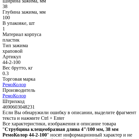
Ширина зажима, мм
38
Глубина зажима, мм
100
В упаковке, шт
1
Материал корпуса
пластик
Тип зажима
храповой
Артикул
44-2-100
Вес брутто, кг
0.3
Торговая марка
РемоКолор
Производитель
РемоКолор
Штрихкод
4690603048231
Если Вы обнаружили ошибку в описании, выделите фрагмент
текста и нажмите Ctrl + Enter
Все характеристики, изображения и описание товара
"
Струбцина клещеобразная длина 4"/100 мм, 38 мм
РемоКолор 44-2-100
" носят информационный характер и не