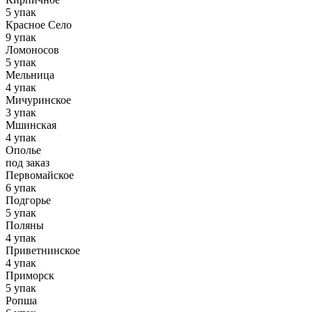
5 упак
Красное Село
9 упак
Ломоносов
5 упак
Мельница
4 упак
Мичуринское
3 упак
Мшинская
4 упак
Ополье
под заказ
Первомайское
6 упак
Подгорье
5 упак
Поляны
4 упак
Приветнинское
4 упак
Приморск
5 упак
Ропша