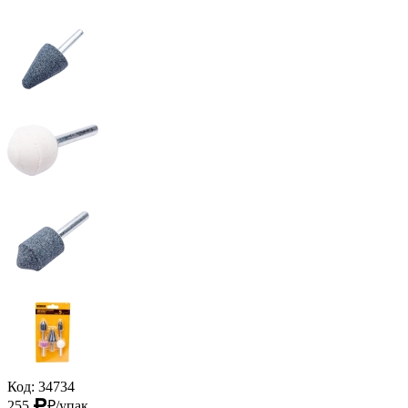
Код: 34734
255
₽
/упак