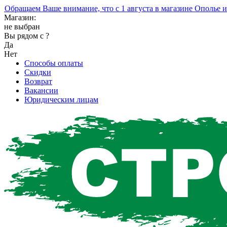
ращаем Ваше внимание, что с 1 августа в магазине Ополье изм
Магазин:
не выбран
Вы рядом с
?
Да
Нет
Способы оплаты
Скидки
Возврат
Вакансии
Юридическим лицам