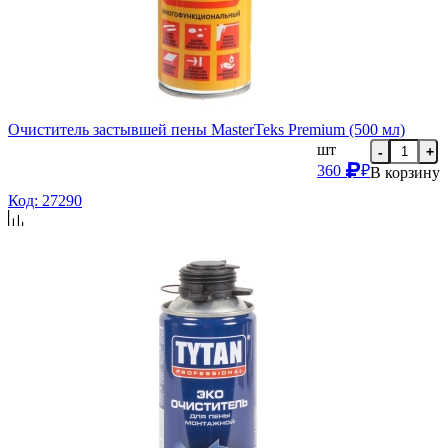
Очиститель застывшей пены MasterTeks Premium (500 мл)
шт
-
+
360
₽
В корзину
Код: 27290