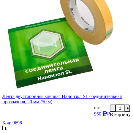
Лента двусторонняя клейкая Наноизол SL соединительная
прозрачная, 20 мм (50 м)
шт
-
+
950
₽
В корзину
Код: 9696