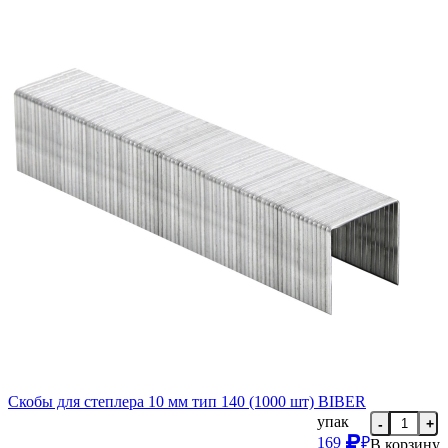
Скобы для степлера 10 мм тип 140 (1000 шт) BIBER
упак
-
+
169
₽
В корзину