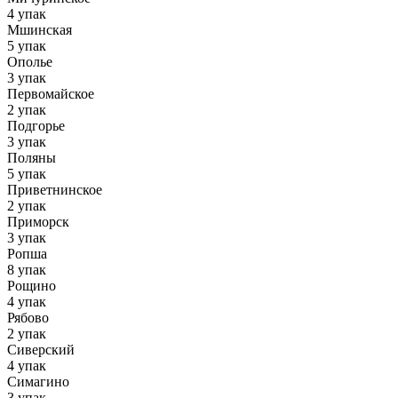
4 упак
Мшинская
5 упак
Ополье
3 упак
Первомайское
2 упак
Подгорье
3 упак
Поляны
5 упак
Приветнинское
2 упак
Приморск
3 упак
Ропша
8 упак
Рощино
4 упак
Рябово
2 упак
Сиверский
4 упак
Симагино
3 упак