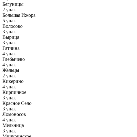
Бегуницы
2 упак
Большая Ижора
5 упак
Волосово
3 упак
Вырица
3 упак
Гатчина
4 упак
Глебычево
4 упак
Жельцы
2 упак
Кикерино
4 упак
Кирпичное
3 упак
Красное Село
3 упак
Ломоносов
4 упак
Мельница
3 упак
Мичуринское