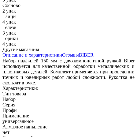
Сосново
2 упак
Тайцы
4 упак
Телези
3 упак
Торики
4 упак
Другие магазины
Описание и характеристики
Отзывы
BIBER
Набор надфилей 150 мм с двухкомпонентной ручкой Biber
используется для качественной обработки металлических и
пластиковых деталей. Комплект применяется при проведении
точных и ювелирных работ любой сложности. Рукоятка не
скользит в руке.
Характеристики:
Тип товара
Набор
Серия
Профи
Применение
универсальное
Алмазное напыление
нет