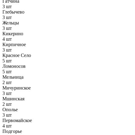
Гатчина
3 шт
Глебычево
3 шт
Жельцы
3 шт
Кикерино
4 шт
Кирпичное
3 шт
Красное Село
5 шт
Ломоносов
5 шт
Мельница
2 шт
Мичуринское
3 шт
Мшинская
2 шт
Ополье
3 шт
Первомайское
4 шт
Подгорье