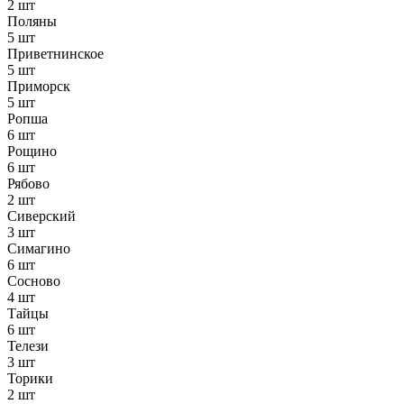
2 шт
Поляны
5 шт
Приветнинское
5 шт
Приморск
5 шт
Ропша
6 шт
Рощино
6 шт
Рябово
2 шт
Сиверский
3 шт
Симагино
6 шт
Сосново
4 шт
Тайцы
6 шт
Телези
3 шт
Торики
2 шт