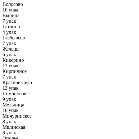
Волосово
10 упак
Вырица
7 упак
Гатчина
4 упак
Глебычево
7 упак
Жельцы
6 упак
Кикерино
13 упак
Кирпичное
7 упак
Красное Село
13 упак
Ломоносов
9 упак
Мельница
10 упак
Мичуринское
8 упак
Мшинская
8 упак
Ополье