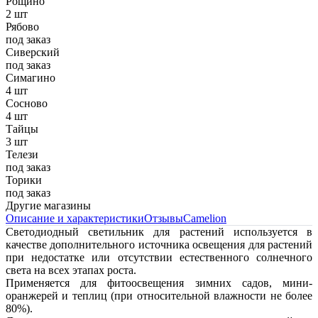
Рощино
2 шт
Рябово
под заказ
Сиверский
под заказ
Симагино
4 шт
Сосново
4 шт
Тайцы
3 шт
Телези
под заказ
Торики
под заказ
Другие магазины
Описание и характеристики
Отзывы
Camelion
Светодиодный светильник для растений используется в
качестве дополнительного источника освещения для растений
при недостатке или отсутствии естественного солнечного
света на всех этапах роста.
Применяется для фитоосвещения зимних садов, мини-
оранжерей и теплиц (при относительной влажности не более
80%).