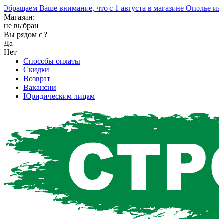
ащаем Ваше внимание, что с 1 августа в магазине Ополье изме
Магазин:
не выбран
Вы рядом с
?
Да
Нет
Способы оплаты
Скидки
Возврат
Вакансии
Юридическим лицам