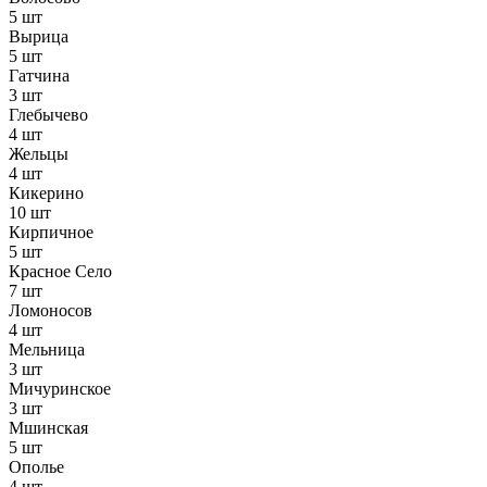
5 шт
Вырица
5 шт
Гатчина
3 шт
Глебычево
4 шт
Жельцы
4 шт
Кикерино
10 шт
Кирпичное
5 шт
Красное Село
7 шт
Ломоносов
4 шт
Мельница
3 шт
Мичуринское
3 шт
Мшинская
5 шт
Ополье
4 шт