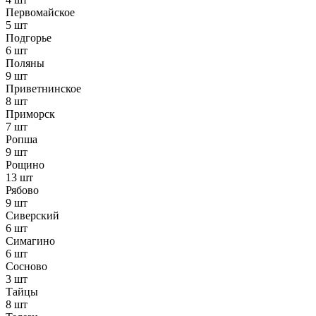
Первомайское
5 шт
Подгорье
6 шт
Поляны
9 шт
Приветнинское
8 шт
Приморск
7 шт
Ропша
9 шт
Рощино
13 шт
Рябово
9 шт
Сиверский
6 шт
Симагино
6 шт
Сосново
3 шт
Тайцы
8 шт