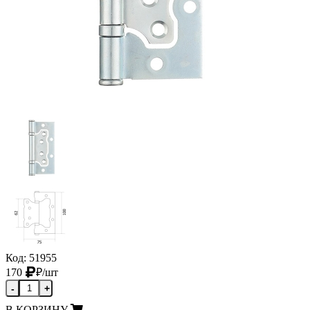
Код: 51955
170
₽
/шт
-
+
В КОРЗИНУ