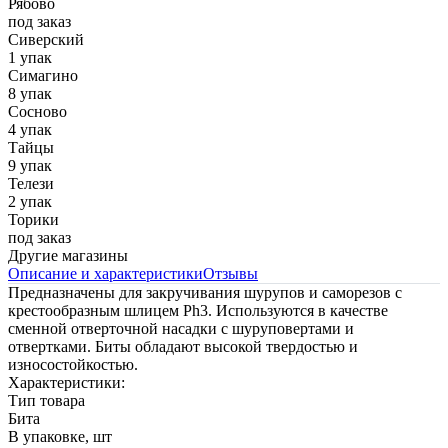
Рябово
под заказ
Сиверский
1 упак
Симагино
8 упак
Сосново
4 упак
Тайцы
9 упак
Телези
2 упак
Торики
под заказ
Другие магазины
Описание и характеристики
Отзывы
Предназначены для закручивания шурупов и саморезов с
крестообразным шлицем Ph3. Используются в качестве
сменной отверточной насадки с шуруповертами и
отвертками. Биты обладают высокой твердостью и
износостойкостью.
Характеристики:
Тип товара
Бита
В упаковке, шт