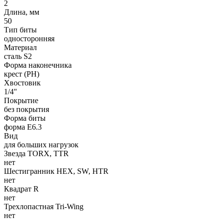
2
Длина, мм
50
Тип биты
односторонняя
Материал
сталь S2
Форма наконечника
крест (PH)
Хвостовик
1/4"
Покрытие
без покрытия
Форма биты
форма E6.3
Вид
для больших нагрузок
Звезда TORX, TTR
нет
Шестигранник HEX, SW, HTR
нет
Квадрат R
нет
Трехлопастная Tri-Wing
нет