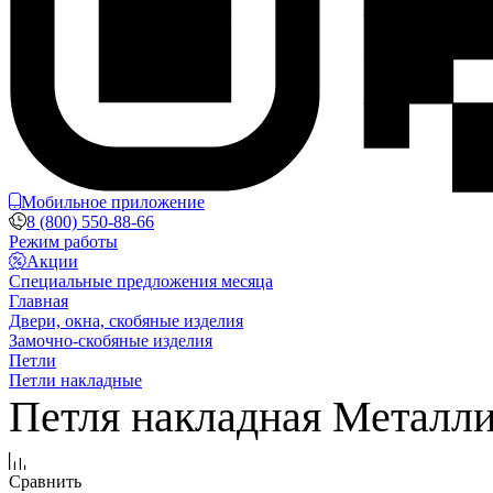
Мобильное приложение
8 (800) 550-88-66
Режим работы
Акции
Специальные предложения месяца
Главная
Двери, окна, скобяные изделия
Замочно-скобяные изделия
Петли
Петли накладные
Петля накладная Металли
Сравнить