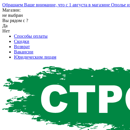
ращаем Ваше внимание, что с 1 августа в магазине Ополье изме
Магазин:
не выбран
Вы рядом с
?
Да
Нет
Способы оплаты
Скидки
Возврат
Вакансии
Юридическим лицам