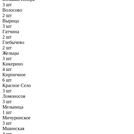
3 шт
Волосово
2 шт
Вырица
3 шт
Гатчина
2 шт
Глебычево
2 шт
Жельцы
3 шт
Кикерино
4 шт
Кирпичное
6 шт
Красное Село
3 шт
Ломоносов
3 шт
Мельница
1 шт
Мичуринское
3 шт
Мшинская
4 шт