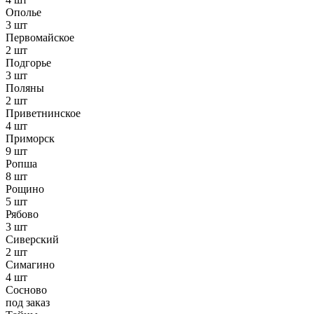
Ополье
3 шт
Первомайское
2 шт
Подгорье
3 шт
Поляны
2 шт
Приветнинское
4 шт
Приморск
9 шт
Ропша
8 шт
Рощино
5 шт
Рябово
3 шт
Сиверский
2 шт
Симагино
4 шт
Сосново
под заказ